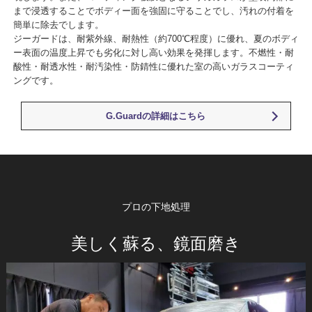
まで浸透することでボディー面を強固に守ることでし、汚れの付着を
簡単に除去でします。
ジーガードは、耐紫外線、耐熱性（約700℃程度）に優れ、夏のボディ
ー表面の温度上昇でも劣化に対し高い効果を発揮します。不燃性・耐
酸性・耐透水性・耐汚染性・防錆性に優れた室の高いガラスコーティ
ングです。
G.Guardの詳細はこちら
プロの下地処理
美しく蘇る、鏡面磨き