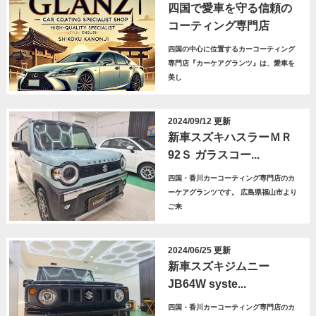
四国で愛車を守る信頼の
コーティング専門店
四国の中心に位置するカーコーティング
専門店『カーケアグランツ』は、愛車を
美し
2024/09/12 更新
新車スズキハスラーＭＲ
92Ｓ ガラスコー...
四国・香川カーコーティング専門店のカ
ーケアグランツです。 広島県福山市より
ご来
2024/06/25 更新
新車スズキジムニー
JB64W syste...
四国・香川カーコーティング専門店のカ