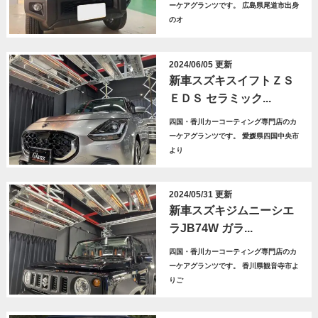
ーケアグランツです。 広島県尾道市出身
のオ
2024/06/05 更新
新車スズキスイフトＺＳ
ＥＤＳ セラミック...
四国・香川カーコーティング専門店のカ
ーケアグランツです。 愛媛県四国中央市
より
2024/05/31 更新
新車スズキジムニーシエ
ラJB74W ガラ...
四国・香川カーコーティング専門店のカ
ーケアグランツです。 香川県観音寺市よ
りご