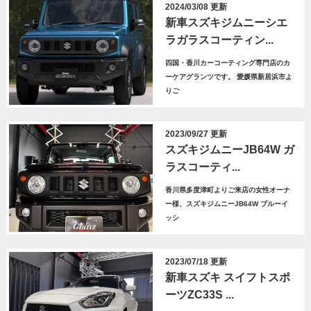
2024/03/08 更新
新車スズキジムニーシエ
ラガラスコーティン...
四国・香川カーコーティング専門店のカ
ーケアグランツです。 愛媛県新居浜市よ
りご
2023/09/27 更新
スズキジムニーJB64W ガ
ラスコーティ...
香川県多度津町よりご来店の女性オーナ
ー様、スズキジムニーJB64W ブルーイ
ッシ
2023/07/18 更新
新車スズキ スイフトスポ
ーツZC33S ...