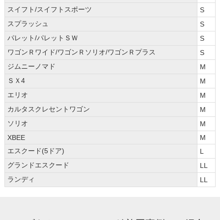
スイフト/スイフトスポーツ
S
スプラッシュ
S
パレット/パレットＳＷ
S
ワゴンＲワイド/ワゴンＲソリオ/ワゴンＲプラス
S
ジムニーノマド
M
ＳＸ4
M
エリオ
M
カルタスクレセントワゴン
M
ソリオ
M
XBEE
M
エスクード(5ドア)
L
グランドエスクード
LL
ランディ
LL