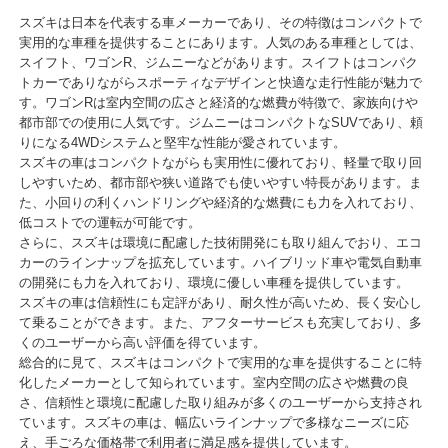
スズキは日本を代表する車メーカーであり、その特徴はコンパクトで
実用的な車種を提供することにあります。人気のある車種としては、
スイフト、ワゴンR、ジムニーなどがあります。スイフトはコンパク
トカーでありながらスポーティなデザインと快適な走行性能が魅力で
す。ワゴンRは室内空間の広さと経済的な燃費が特徴で、家族向けや
都市部での使用に人気です。ジムニーはコンパクトなSUVであり、頼
りになる4WDシステムと堅牢な性能が愛されています。
スズキの車はコンパクトながらも実用性に優れており、軽量で取り回
しやすいため、都市部や狭い道路でも使いやすい特長があります。ま
た、小回りの利くハンドリングや経済的な燃費にも力を入れており、
低コストでの運転が可能です。
さらに、スズキは環境に配慮した技術開発にも取り組んでおり、エコ
カーのラインナップを拡充しています。ハイブリッド車や電気自動車
の開発にも力を入れており、環境に優しい車種を提供しています。
スズキの車は信頼性にも定評があり、耐久性が高いため、長く安心し
て乗ることができます。また、アフターサービスも充実しており、多
くのユーザーから高い評価を得ています。
総合的に見て、スズキはコンパクトで実用的な車を提供することに特
化したメーカーとして知られています。室内空間の広さや燃費の良
さ、信頼性と環境に配慮した取り組みが多くのユーザーから支持され
ています。スズキの車は、幅広いラインナップで多様なニーズに応
え、手ごろな価格帯で利用者に満足感を提供しています。