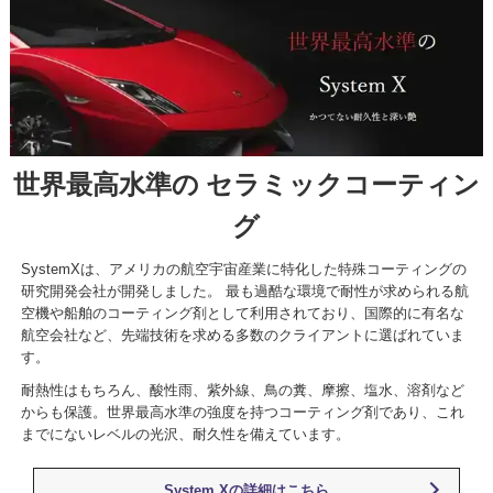
世界最高水準の
セラミックコーティン
グ
SystemXは、アメリカの航空宇宙産業に特化した特殊コーティングの
研究開発会社が開発しました。 最も過酷な環境で耐性が求められる航
空機や船舶のコーティング剤として利用されており、国際的に有名な
航空会社など、先端技術を求める多数のクライアントに選ばれていま
す。
耐熱性はもちろん、酸性雨、紫外線、鳥の糞、摩擦、塩水、溶剤など
からも保護。世界最高水準の強度を持つコーティング剤であり、これ
までにないレベルの光沢、耐久性を備えています。
System Xの詳細はこちら