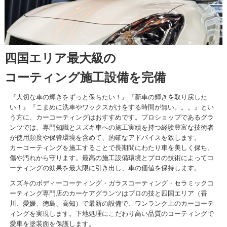
四国エリア最大級の
コーティング施工設備を完備
『大切な車の輝きをずっと保ちたい！』『新車の輝きを取り戻した
い！』『こまめに洗車やワックスがけをする時間が無い。。。』とい
う方に、カーコーティングはおすすめです。プロショップであるグラ
ンツでは、専門知識とスズキ車への施工実績を持つ経験豊富な技術者
が使用頻度や保管環境を含めて、的確なアドバイスを致します。
カーコーティングを施工することで長期間にわたり車を美しく保ち、
傷や汚れから守ります。最高の施工設備環境とプロの技術によってコ
ーティングの効果を最大限に引き出し、車の価値を保持します。
スズキのボディーコーティング・ガラスコーティング・セラミックコ
ーティング専門店のカーケアグランツはプロの技と四国エリア（香
川、愛媛、徳島、高知）で最新の設備で、ワンランク上のカーコーテ
ィングを実現します。下地処理にこだわり高い品質のコーティングで
愛車を塗装面を保護します。