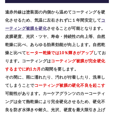
遠赤外線は塗装面の内側から温めてコーティングを硬
化させるため、気温に左右されずに１年間安定して
コ
ーティング被膜を硬化
させることが可能となります。
皮膜硬度、光沢・ツヤ、寿命・持続性の向上等、自然
乾燥に比べ、あらゆる効果効能が向上します。自然乾
燥と比べて
ヒーター乾燥では10％輝きがアップ
してお
ります。
コーティングは
コーティング被膜が完全硬化
するまでに約1カ月
の期間を要します。
その間に、雨に濡れたり、汚れが付着したり、洗車し
てしまうことで
コーティング被膜の硬化不良を起こす
可能性があります。
カーケアグランツのカーコーティ
ングは全て熱乾燥により完全硬化させるため、硬化不
良を防ぎ水弾きや耐久、光沢、硬度を最大限引き上げ