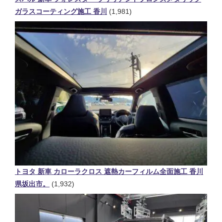
ガラスコーティング施工 香川
(1,981)
トヨタ 新車 カローラクロス 遮熱カーフィルム全面施工 香川
県坂出市。
(1,932)