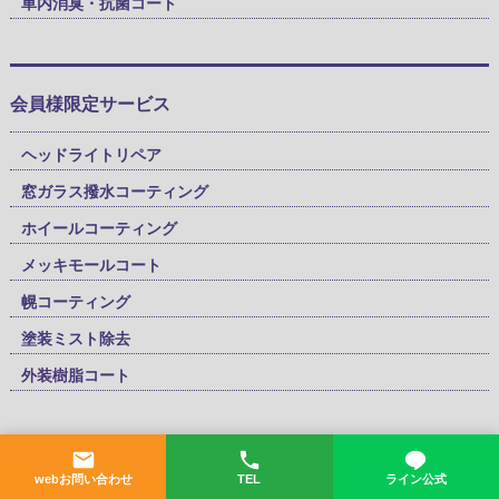
車内消臭・抗菌コート
会員様限定サービス
ヘッドライトリペア
窓ガラス撥水コーティング
ホイールコーティング
メッキモールコート
幌コーティング
塗装ミスト除去
外装樹脂コート
▸
会社概要
▸
採用情報
▸
コラム
▸
車種サイズ
▸
料金表
webお問い合わせ
TEL
ライン公式