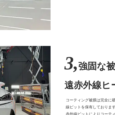
3,
強固な
遠赤外線ヒ
コーティング被膜は完全に
線ピットを保有しておりま
赤外線ピットによりコーテ