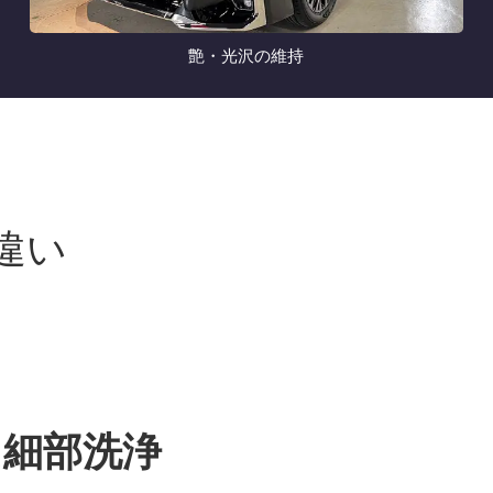
艶・光沢の維持
違い
た細部洗浄