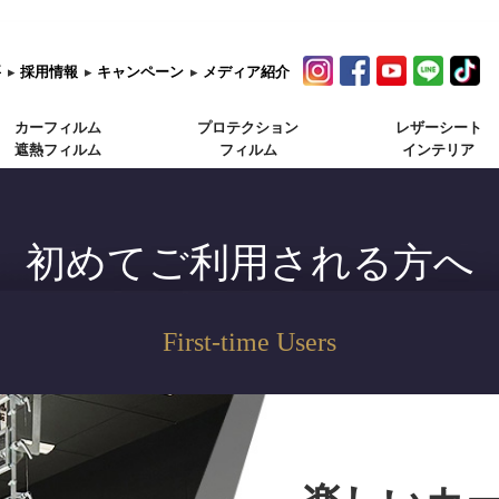
要
▸
採用情報
▸
キャンペーン
▸
メディア紹介
カーフィルム
プロテクション
レザーシート
遮熱フィルム
フィルム
インテリア
初めてご利用される方へ
First-time Users