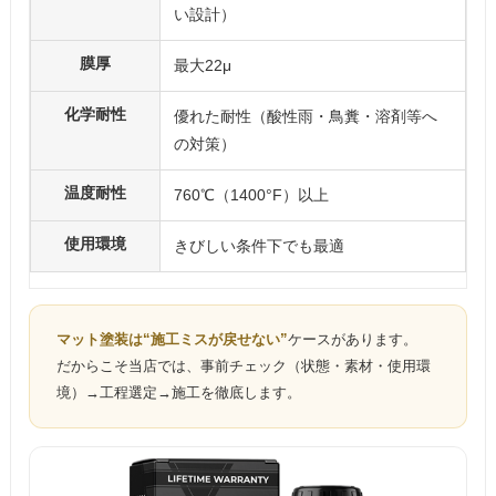
い設計）
膜厚
最大22μ
化学耐性
優れた耐性（酸性雨・鳥糞・溶剤等へ
の対策）
温度耐性
760℃（1400°F）以上
使用環境
きびしい条件下でも最適
マット塗装は“施工ミスが戻せない”
ケースがあります。
だからこそ当店では、事前チェック（状態・素材・使用環
境）→工程選定→施工を徹底します。