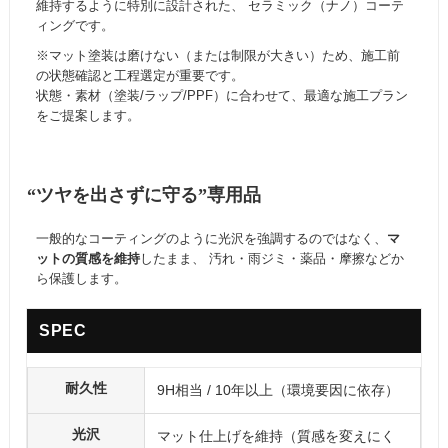
維持するように特別に設計された、 セラミック（ナノ）コーテ
ィングです。
※マット塗装は磨けない（または制限が大きい）ため、施工前
の状態確認と工程選定が重要です。
状態・素材（塗装/ラップ/PPF）に合わせて、最適な施工プラン
をご提案します。
“ツヤを出さずに守る”専用品
一般的なコーティングのように光沢を強調するのではなく、
マ
ットの質感を維持
したまま、 汚れ・雨ジミ・薬品・摩擦などか
ら保護します。
SPEC
耐久性
9H相当 / 10年以上（環境要因に依存）
光沢
マット仕上げを維持（質感を変えにく