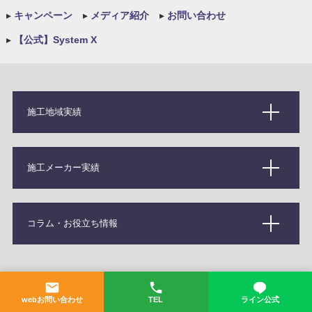
▸
キャンペーン
▸
メディア紹介
▸
お問い合わせ
▸
【公式】System X
施工地域実績
施工メーカー実績
コラム・お役立ち情報
Copyright(C)
香川県観音寺市 ガラスコーティング専門店 カーケアグラ
ンツ
All Rights Reserved
webお問い合わせ
TEL
ライン公式