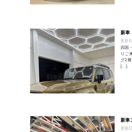
新車
更新
四国
りご来
グ2
[…]
新車
更新