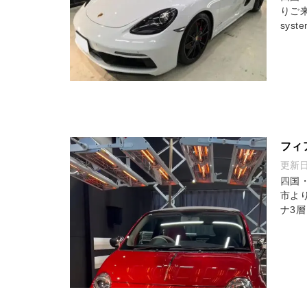
りご
sys
フィ
更新
四国
市よ
ナ3層