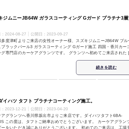
キジムニーJB64W ガラスコーティング Gガード プラチナ3層
日：
2024-08-27
公開日：
2023-09-27
県多度津町よりご来店の女性オーナー様、スズキジムニーJB64W ブル
ュブラックパール3 ガラスコーティング Gガード施工 四国・香川カー
ング専門店のカーケアグランツです。 グランツへ初めてご来店された [
続きを読む
ダイハツ タフト プラチナコーティング施工。
日：
2023-12-21
公開日：
2023-04-20
ケアグランツへ香川県坂出市よりご来店です。ダイハツタフト6BA-
900S この度は、タフトご納車おめでとうございます。 カーケアグラン
ダーをいただき誠にありがとうございます。 初めてのご来店は、工場