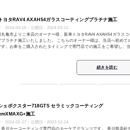
トヨタRAV4 AXAH54ガラスコーティングプラチナ施工
日：
2024-03-15
公開日：
2024-03-12
丸亀市よりご来店のオーナー様、新車トヨタRAV4 AXAH54ガラス
グプラチナ施工いたしました。 こちらのオーナー様は、当店へ初めて
です。お車をご購入されたタイミングで専門店での施工をご希望し、
続きを読む
シェボクスター718GTS セラミックコーティング
temXMAXG+施工
日：
2024-02-27
公開日：
2023-12-14
・香川カーコーティング専門店のカーケアグランツです。 香川県高松