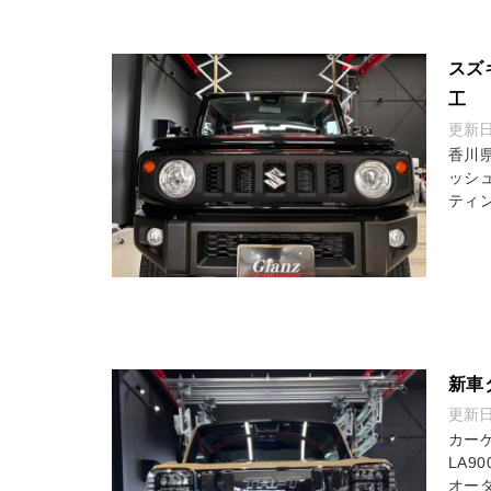
スズ
工
更新
香川
ッシ
ティ
新車
更新
カー
LA
オー