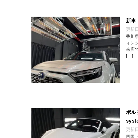
新車
更新
香川県
ィン
来店
[…]
ポル
sys
更新
四国