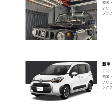
四国
より
プラチ
新車
公開
四国
より
ングプ