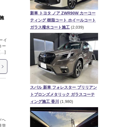
新車 トヨタ ノア ZWR90W カーコー
施
ティング 樹脂コート ホイールコート
ガラス撥水コート施工
(2,039)
ーイ
コー
…]
スバル 新車 フォレスター ブリリアン
トブロンズメタリック ガラスコーテ
ィング施工 香川
(1,980)
ツへ
見学