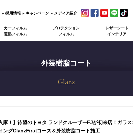
要
▸
採用情報
▸
キャンペーン
▸
メディア紹介
カーフィルム
プロテクション
レザーシート
遮熱フィルム
フィルム
インテリア
外装樹脂コート
Glanz
入庫！】待望のトヨタ ランドクルーザーFJが初来店！ガラス
ィングGlanzFirstコース＆外装樹脂コート施工