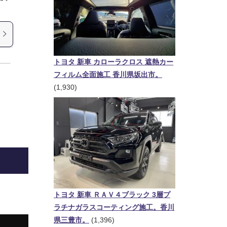
トヨタ 新車 カローラクロス 遮熱カー
フィルム全面施工 香川県坂出市。
(1,930)
トヨタ 新車 ＲＡＶ４ブラック 3層プ
ラチナガラスコーティング施工。香川
県三豊市。
(1,396)