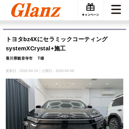
カーケアグランツ
施工事例
トヨタbz4XにセラミックコーティングsystemXCrystal+施工
トヨタbz4Xにセラミックコーティング
systemXCrystal+施工
香川県観音寺市 T様
更新日：
2026-04-24
公開日：
2026-04-08