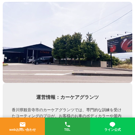
運営情報：カーケアグランツ
香川県観音寺市のカーケアグランツでは、専門的な訓練を受け
たコーティングのプロが、お客様のお車のボディカラーや屋内
か屋外などお車の保管環境、洗車など日常のメンテナンス方法
などをお伺いし、四国エリア全域からのオーナー様に適したベ
webお問い合わせ
TEL
ライン公式
ストなガラスコーティングをご提供しています。