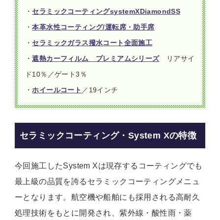
・
セラミックコーティングsystemXDiamondSS
・
本革水性コーティング/運転席・助手席
・
セラミックガラス撥水コート全面施工
・
遮熱カーフィルム プレミアムシリーズ
リアサイ
ド10％／ゲート3％
・
ホイールコート
／19インチ
セラミックコーティング・System Xの特徴
今回施工したSystem Xは現存するコーティングでも
最上級の品質を誇るセラミックコーティングメニュ
ーとなります。航空機や船舶にも採用される高耐久
処理技術をもとに開発され、紫外線・酸性雨・薬