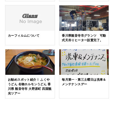
カーフィルムについて
香川県観音寺市グランツ 可動
式天吊りヒーター設置完了。
お勧めスポット紹介！ ふくや
毎月第一・第三土曜日は洗車＆
うどん 名物ホルモンうどん 香
メンテナンスデー
川県 観音寺市 大野原町 四国観
光ツアー