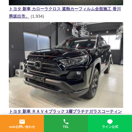
トヨタ 新車 カローラクロス 遮熱カーフィルム全面施工 香川
県坂出市。
(1,934)
トヨタ 新車 ＲＡＶ４ブラック 3層プラチナガラスコーティン
グ施工。香川県三豊市。
(1,398)
webお問い合わせ
TEL
ライン公式