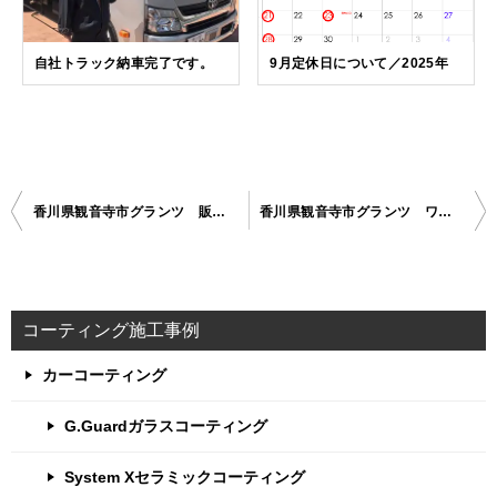
自社トラック納車完了です。
9月定休日について／2025年
香川県観音寺市グランツ 販売車、フォルクスワーゲンポロ納車
香川県観音寺市グランツ ワークス納車式
投
稿
ナ
ビ
コーティング施工事例
ゲ
カーコーティング
ー
G.Guardガラスコーティング
シ
ョ
System Xセラミックコーティング