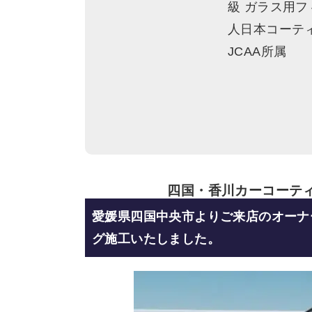
級 ガラス用フ
人日本コーテ
JCAA所属
四国・香川カーコーテ
愛媛県四国中央市よりご来店のオーナ
グ
施工いたしました。