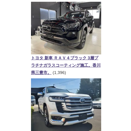
トヨタ 新車 ＲＡＶ４ブラック 3層プ
ラチナガラスコーティング施工。香川
県三豊市。
(1,396)