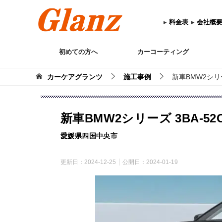
▸
料金表
▸
会社概
初めての方へ
カーコーティング
カーケアグランツ
施工事例
新車BMW2シリ
新車BMW2シリーズ 3BA-
愛媛県四国中央市
更新日：
2024-12-25
公開日：
2024-01-19