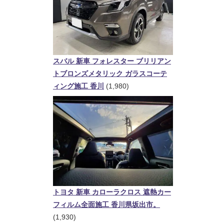
スバル 新車 フォレスター ブリリアン
トブロンズメタリック ガラスコーテ
ィング施工 香川
(1,980)
トヨタ 新車 カローラクロス 遮熱カー
フィルム全面施工 香川県坂出市。
(1,930)