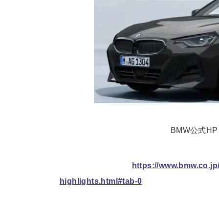
BMW公式H
https://www.bmw.co.jp
highlights.html#tab-0