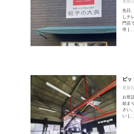
更新
先日
しテ
門店
寺 […
ピッ
更新
お世
始ま
さい
い […