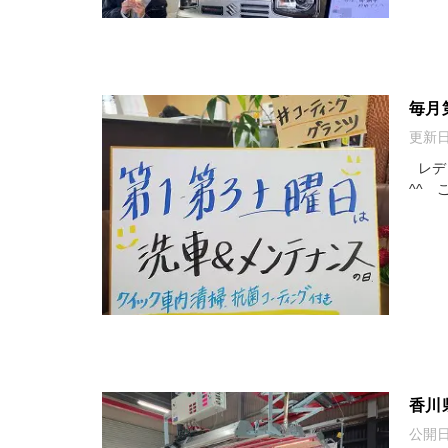
毎月
更新
レデ
^^ 
香川
公開