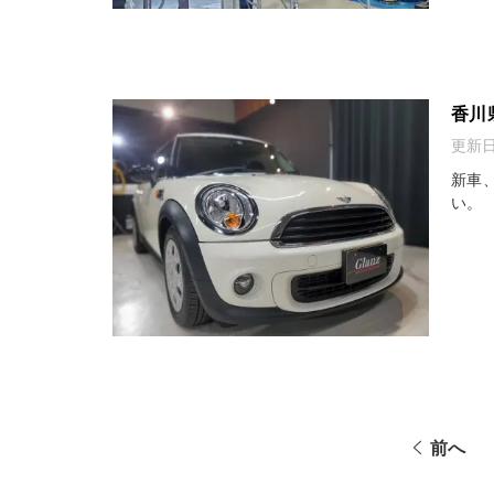
香川
更新
新車
い。
前へ