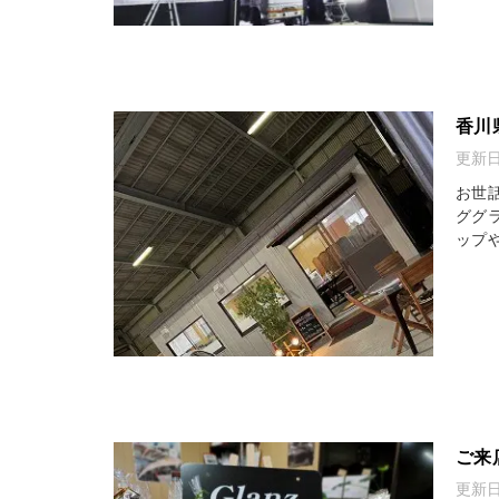
香川
更新
お世
ググ
ップ
ご来
更新