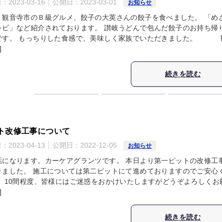
日：
2023-03-16
公開日：
2023-03-01
お知らせ
、観音寺市のＢ級グルメ、餃子の大英さんの餃子を食べました。 「め
レビ」など紹介されております。 讃岐うどんで包んだ餃子のお持ち帰
です。 もっちりした食感で、美味しく家族でいただきました。 
]
続きを読む
ト改修工事について
日：
2023-04-13
公開日：
2022-12-05
お知らせ
話になります。カーケアグランツです。 本日より第一ピットの改修工
りました。 施工については第二ピットにて進めておりますのでご安心
。 10間程度、皆様にはご迷惑をおかけいたしますがどうぞよろしくお
]
続きを読む