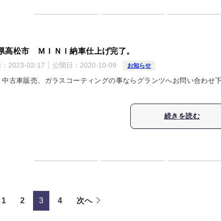
県高松市 ＭＩＮＩ納車仕上げ完了。
日：
2023-02-17
公開日：
2020-10-09
お知らせ
、中古車販売、ガラスコーティングの事ならグランツへお問い合わせ
続きを読む
1
2
3
4
次へ