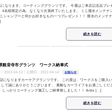
話になります。コーティンググランツです。 今週はご来店記念品プレ
。 4名様限定の為、なくなり次第終了いたします。 ミニ撥水メンテナ
ミニシャンプーと何かお好きなもの一つプレゼント！！ 撥水のメンテ
]
続きを読む
県観音寺市グランツ ワークス納車式
日：
2023-04-13
公開日：
2022-04-14
お知らせ
話になりますカーケアグランツです。 この度は、ワークスをご購入
まして誠にありがとうございます。 素敵なカーライフをお過ごしくだ
 しっかりコーティング施工しご納車致しました！！ &nbs […]
続きを読む