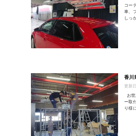
コー
車、
しっ
香川
更新
お世
ー取
り様に