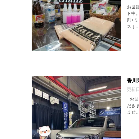
お世
ト中
剤+
ス […
香川
更新
お世
だき
ませ。