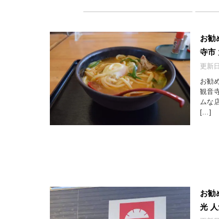
お勧
寺市
更新
お勧
観音
ムな
[…]
お勧
光 