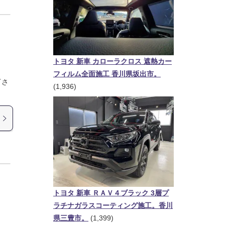
トヨタ 新車 カローラクロス 遮熱カー
フィルム全面施工 香川県坂出市。
下さ
(1,936)
トヨタ 新車 ＲＡＶ４ブラック 3層プ
ラチナガラスコーティング施工。香川
県三豊市。
(1,399)