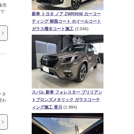
販売
グで
新車 トヨタ ノア ZWR90W カーコー
ティング 樹脂コート ホイールコート
ガラス撥水コート施工
(2,046)
スバル 新車 フォレスター ブリリアン
ータ
トブロンズメタリック ガラスコーテ
変わ
ィング施工 香川
(1,984)