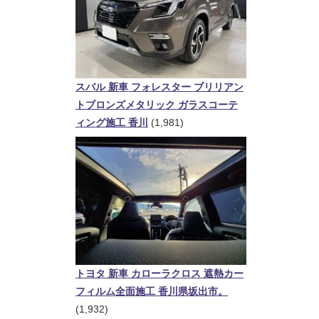
スバル 新車 フォレスター ブリリアン
トブロンズメタリック ガラスコーテ
ィング施工 香川
(1,981)
トヨタ 新車 カローラクロス 遮熱カー
フィルム全面施工 香川県坂出市。
(1,932)