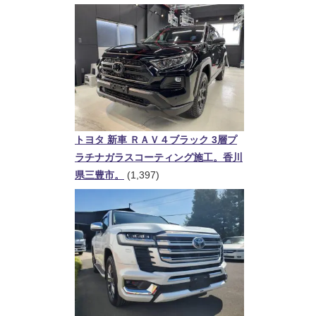
トヨタ 新車 ＲＡＶ４ブラック 3層プ
ラチナガラスコーティング施工。香川
県三豊市。
(1,397)