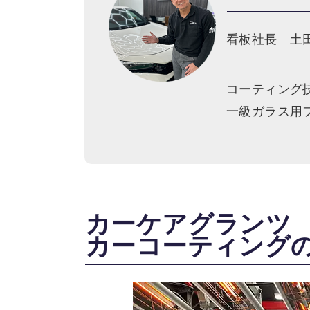
看板社長 土
コーティング
一級ガラス用
カーケアグランツ
カーコーティング