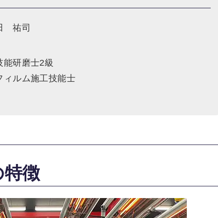
田 祐司
技能研磨士2級
フィルム施工技能士
の特徴