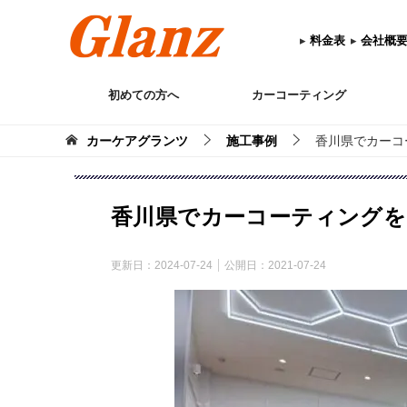
▸
料金表
▸
会社概
初めての方へ
カーコーティング
カーケアグランツ
施工事例
香川県でカーコ
香川県でカーコーティングを
更新日：
2024-07-24
公開日：
2021-07-24