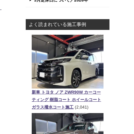
3月定休日について／2026年
よく読まれている施工事例
新車 トヨタ ノア ZWR90W カーコー
ティング 樹脂コート ホイールコート
ガラス撥水コート施工
(2,041)