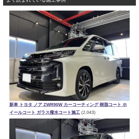
新車 トヨタ ノア ZWR90W カーコーティング 樹脂コート ホ
イールコート ガラス撥水コート施工
(2,043)