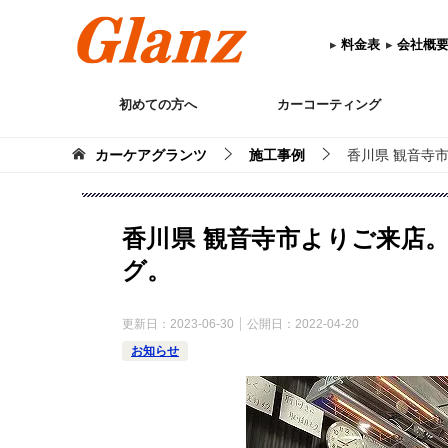
▸
料金表
▸
会社概
初めての方へ
カーコーティング
カーケアグランツ
施工事例
香川県 観音寺市
香川県 観音寺市よりご来店。
グ。
更新日：
2023-06-30
公開日：
2022-04-20
お知らせ