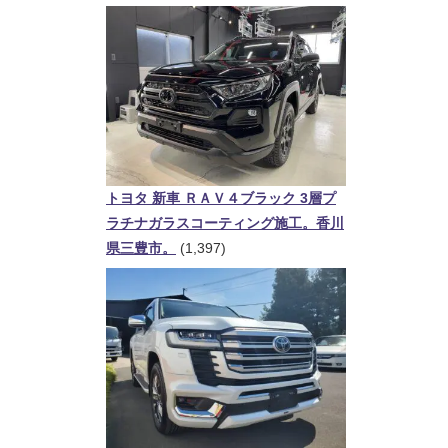
トヨタ 新車 ＲＡＶ４ブラック 3層プ
ラチナガラスコーティング施工。香川
県三豊市。
(1,397)