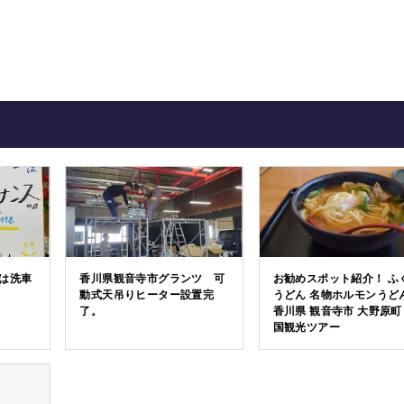
は洗車
香川県観音寺市グランツ 可
お勧めスポット紹介！ ふ
動式天吊りヒーター設置完
うどん 名物ホルモンうど
了。
香川県 観音寺市 大野原町
国観光ツアー