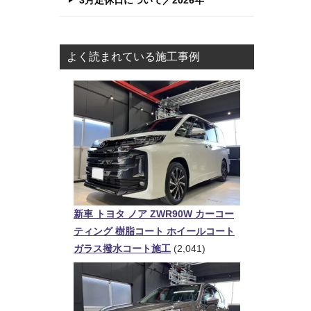
3月定休日について／2026年
よく読まれている施工事例
新車 トヨタ ノア ZWR90W カーコー
ティング 樹脂コート ホイールコート
ガラス撥水コート施工
(2,041)