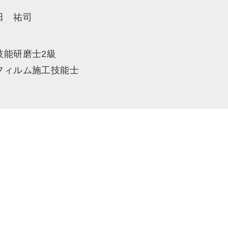
田 祐司
技能研磨士2級
フィルム施工技能士
。