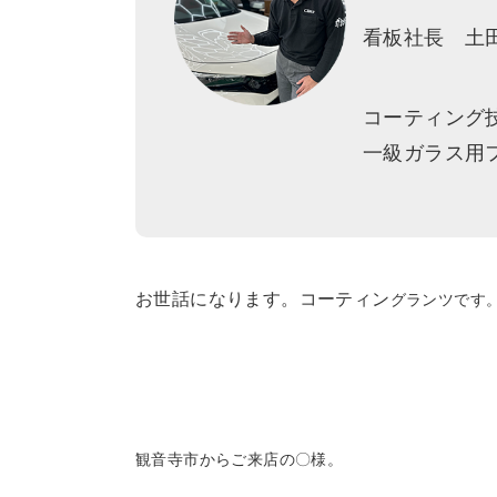
看板社長 土
コーティング
一級ガラス用
お世話になります。コーティン
グランツです
観音寺市からご来店の〇様。