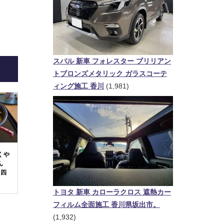
スバル 新車 フォレスター ブリリアン
トブロンズメタリック ガラスコーテ
ィング施工 香川
(1,981)
くや
ん
 四
トヨタ 新車 カローラクロス 遮熱カー
フィルム全面施工 香川県坂出市。
(1,932)