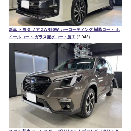
新車 トヨタ ノア ZWR90W カーコーティング 樹脂コート ホ
イールコート ガラス撥水コート施工
(2,043)