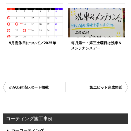
9月定休日について／2025年
毎月第一・第三土曜日は洗車＆
メンテナンスデー
かがわ経済レポート掲載
第二ピット完成間近
投
稿
ナ
ビ
コーティング施工事例
ゲ
カーコーティング