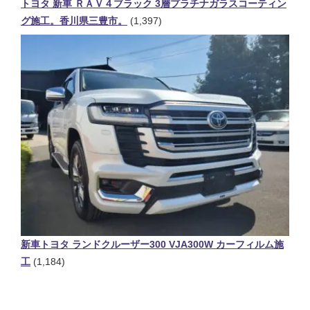
トヨタ 新車 ＲＡＶ４ブラック 3層プラチナガラスコーティン
グ施工。香川県三豊市。
(1,397)
新車トヨタ ランドクルーザー300 VJA300W カーフィルム施
工
(1,184)