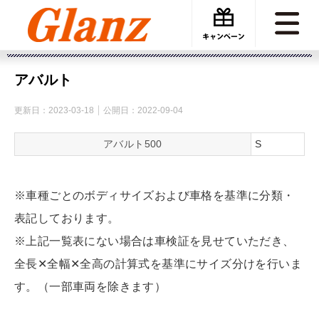
カーケアグランツ
車種サイズ
アバルト
アバルト
更新日：
2023-03-18
公開日：
2022-09-04
アバルト500
S
※車種ごとのボディサイズおよび車格を基準に分類・
表記しております。
※上記一覧表にない場合は車検証を見せていただき、
全長✕全幅✕全高の計算式を基準にサイズ分けを行いま
す。（一部車両を除きます）